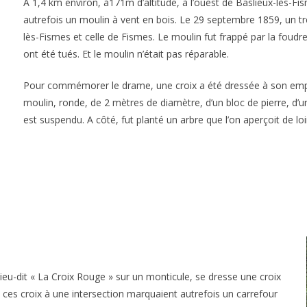
A 1,4 km environ, à171m d’altitude, à l’ouest de Baslieux-lès-Fis
autrefois un moulin à vent en bois. Le 29 septembre 1859, un t
lès-Fismes et celle de Fismes. Le moulin fut frappé par la foudr
ont été tués. Et le moulin n’était pas réparable.
Pour commémorer le drame, une croix a été dressée à son em
moulin, ronde, de 2 mètres de diamètre, d’un bloc de pierre, d’un
est suspendu. A côté, fut planté un arbre que l’on aperçoit de loi
 lieu-dit « La Croix Rouge » sur un monticule, se dresse une croix
es croix à une intersection marquaient autrefois un carrefour