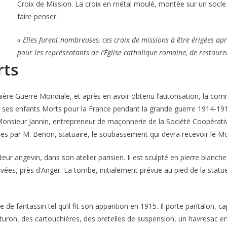
Croix de Mission. La croix en métal moulé, montée sur un socle de
faire penser.
« Elles furent nombreuses, ces croix de missions à être érigées apr
pour les représentants de l’Église catholique romaine, de restaurer
rts
ière Guerre Mondiale, et après en avoir obtenu l’autorisation, la co
ses enfants Morts pour la France pendant la grande guerre 1914-1918.
Monsieur Jannin, entrepreneur de maçonnerie de la Société Coopérativ
nées par M. Benon, statuaire, le soubassement qui devra recevoir le
angevin, dans son atelier parisien. Il est sculpté en pierre blanche, f
es, près d’Anger. La tombe, initialement prévue au pied de la stat
e fantassin tel qu’il fit son apparition en 1915. Il porte pantalon, c
turon, des cartouchières, des bretelles de suspension, un havresac en