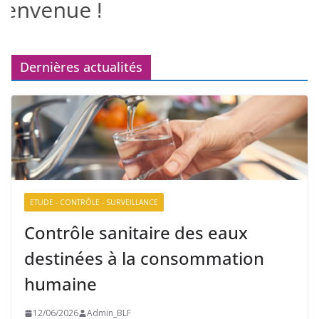
envenue !
Dernières actualités
ETUDE - CONTRÔLE - SURVEILLANCE
Contrôle sanitaire des eaux
destinées à la consommation
humaine
12/06/2026
Admin_BLF